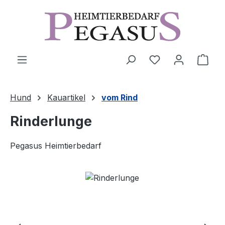
Zum Hauptinhalt springen
Ware
Hund
Kauartikel
vom Rind
Rinderlunge
Pegasus Heimtierbedarf
Bildergalerie überspringen