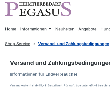
m Hauptinhalt springen
Zur Suche springen
Zur Hauptnavigation springen
Home
Informationen
Neuheiten
Angebote
Hun
Shop Service
Versand- und Zahlungsbedingungen
Versand und Zahlungsbedingunge
Informationen für Endverbraucher
Versandkostenfrei ab 45,- € Bestellwert. Für Aufträge unter 45,- € berechn