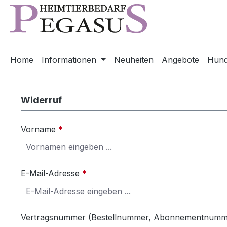
m Hauptinhalt springen
Zur Suche springen
Zur Hauptnavigation springen
Home
Informationen
Neuheiten
Angebote
Hun
Widerruf
Vorname
*
E-Mail-Adresse
*
Vertragsnummer (Bestellnummer, Abonnementnummer