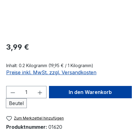
Regulärer Preis:
3,99 €
Inhalt:
0.2 Kilogramm
(19,95 € / 1 Kilogramm)
Preise inkl. MwSt. zzgl. Versandkosten
Produkt Anzahl: Gib den gewünschten We
In den Warenkorb
Beutel
Zum Merkzettel hinzufügen
Produktnummer:
01620