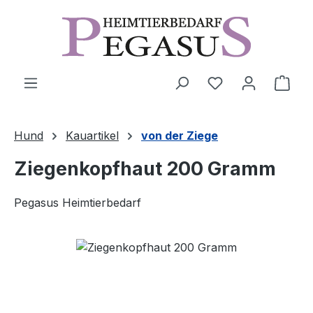
Zum Hauptinhalt springen
Ware
Hund
Kauartikel
von der Ziege
Ziegenkopfhaut 200 Gramm
Pegasus Heimtierbedarf
Bildergalerie überspringen