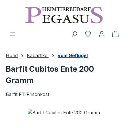
Zum Hauptinhalt springen
Ware
Hund
Kauartikel
vom Geflügel
Barfit Cubitos Ente 200
Gramm
Barfit FT-Frischkost
Bildergalerie überspringen