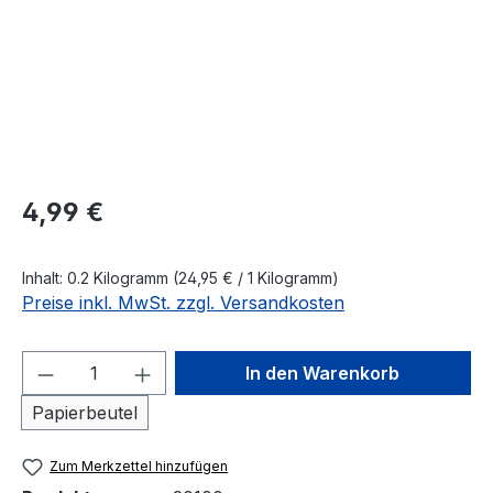
Regulärer Preis:
4,99 €
Inhalt:
0.2 Kilogramm
(24,95 € / 1 Kilogramm)
Preise inkl. MwSt. zzgl. Versandkosten
Produkt Anzahl: Gib den gewünschten We
In den Warenkorb
Papierbeutel
Zum Merkzettel hinzufügen