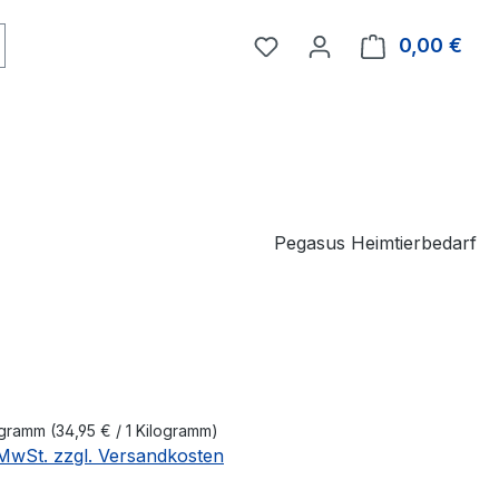
0,00 €
Ware
Pegasus Heimtierbedarf
eis:
logramm
(34,95 € / 1 Kilogramm)
. MwSt. zzgl. Versandkosten