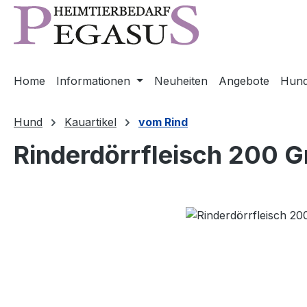
m Hauptinhalt springen
Zur Suche springen
Zur Hauptnavigation springen
Home
Informationen
Neuheiten
Angebote
Hun
Hund
Kauartikel
vom Rind
Rinderdörrfleisch 200 
Bildergalerie überspringen