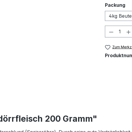
au
Packung
4kg Beute
Produkt
Zum Merkze
Produktnu
dörrfleisch 200 Gramm"