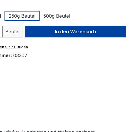
swählen
l
250g Beutel
500g Beutel
 Anzahl: Gib den gewünschten Wert ein 
Beutel
In den Warenkorb
ttel hinzufügen
mmer:
03307