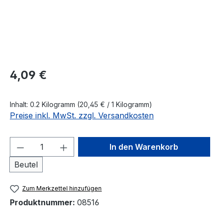
Regulärer Preis:
4,09 €
Inhalt:
0.2 Kilogramm
(20,45 € / 1 Kilogramm)
Preise inkl. MwSt. zzgl. Versandkosten
Produkt Anzahl: Gib den gewünschten We
In den Warenkorb
Beutel
Zum Merkzettel hinzufügen
Produktnummer:
08516