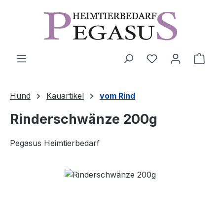
Zum Hauptinhalt springen
Ware
Hund
Kauartikel
vom Rind
Rinderschwänze 200g
Pegasus Heimtierbedarf
Bildergalerie überspringen