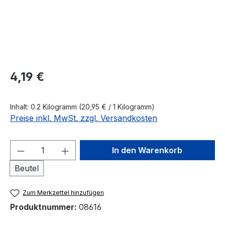
Regulärer Preis:
4,19 €
Inhalt:
0.2 Kilogramm
(20,95 € / 1 Kilogramm)
Preise inkl. MwSt. zzgl. Versandkosten
Produkt Anzahl: Gib den gewünschten We
In den Warenkorb
Beutel
Zum Merkzettel hinzufügen
Produktnummer:
08616