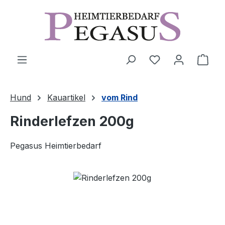
Zum Hauptinhalt springen
Ware
Hund
Kauartikel
vom Rind
Rinderlefzen 200g
Pegasus Heimtierbedarf
Bildergalerie überspringen