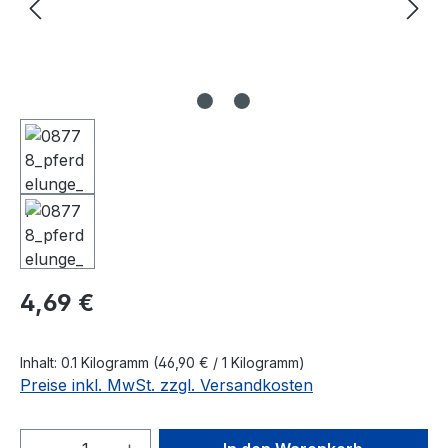
Regulärer Preis:
4,69 €
Inhalt:
0.1 Kilogramm
(46,90 € / 1 Kilogramm)
Preise inkl. MwSt. zzgl. Versandkosten
Produkt Anzahl: Gib den gewünschten We