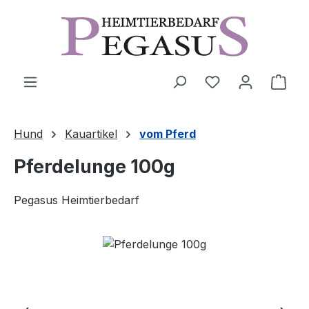
Zum Hauptinhalt springen
Ware
Hund
Kauartikel
vom Pferd
Pferdelunge 100g
Pegasus Heimtierbedarf
Bildergalerie überspringen