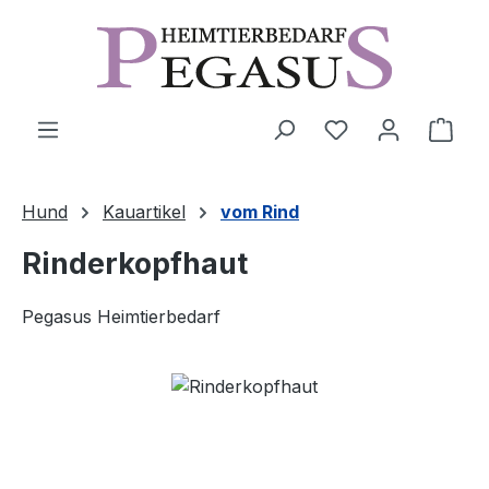
Zum Hauptinhalt springen
Ware
Hund
Kauartikel
vom Rind
Rinderkopfhaut
Pegasus Heimtierbedarf
Bildergalerie überspringen