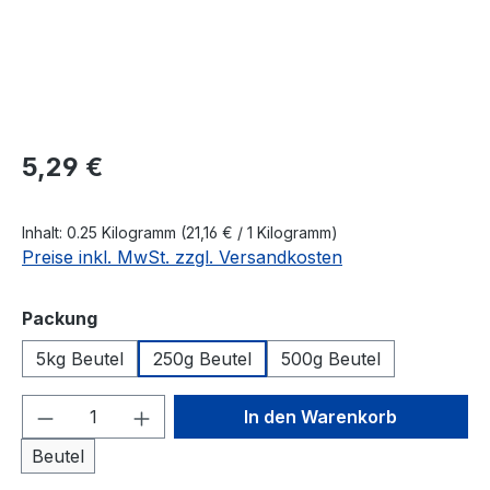
Regulärer Preis:
5,29 €
Inhalt:
0.25 Kilogramm
(21,16 € / 1 Kilogramm)
Preise inkl. MwSt. zzgl. Versandkosten
auswählen
Packung
5kg Beutel
250g Beutel
500g Beutel
Produkt Anzahl: Gib den gewünschten We
In den Warenkorb
Beutel