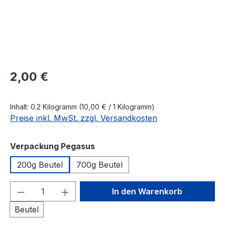
Regulärer Preis:
2,00 €
Inhalt:
0.2 Kilogramm
(10,00 € / 1 Kilogramm)
Preise inkl. MwSt. zzgl. Versandkosten
auswählen
Verpackung Pegasus
200g Beutel
700g Beutel
Produkt Anzahl: Gib den gewünschten We
In den Warenkorb
Beutel