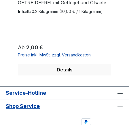
GETREIDEFREI mit Geflügel und Ölsaaten.
Für Sport, Spiel und Spaß.
Inhalt:
0.2 Kilogramm
(10,00 € / 1 Kilogramm)
Ergänzungsfuttermittel für Hunde.
Zusammensetzung: Ölsaaten (teilweise
entölt), Fleisch und tierische
Nebenerzeugnisse frisch (5% Geflügel),
Kartoffelstärke, Pflanzl.
Regulärer Preis:
Ab
2,00 €
Nebenerzeugnisse, Salz,
Preise inkl. MwSt. zzgl. Versandkosten
Konservierungsstoffe (EG-Zusatzstoffe)
Inhaltsstoffe: Rohprotein 17,2%, Rohöle
Details
und Fette 5,6%, Anorganische Stoffe
3,6%, Rohfaser 7,1%. Feuchtigkeit 28%
Service-Hotline
Shop Service