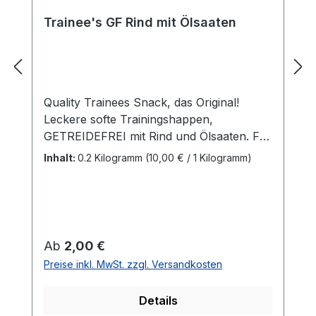
Trainee's GF Rind mit Ölsaaten
Quality Trainees Snack, das Original!
Leckere softe Trainingshappen,
GETREIDEFREI mit Rind und Ölsaaten. Für
Sport, Spiel und Spaß.
Inhalt:
0.2 Kilogramm
(10,00 € / 1 Kilogramm)
Ergänzungsfuttermittel für Hunde.
Zusammensetzung: Ölsaaten (teilweise
entölt), Fleisch und tierische
Nebenerzeugnisse frisch (5% Rind),
Kartoffelstärke, Pflanzl.
Regulärer Preis:
Ab
2,00 €
Nebenerzeugnisse, Salz,
Preise inkl. MwSt. zzgl. Versandkosten
Konservierungsstoffe (EG-Zusatzstoffe)
Inhaltsstoffe: Rohprotein 18,2%, Rohöle
Details
und Fette 8,3%, Anorganische Stoffe