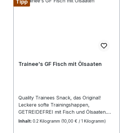
Tipp
Trainee's GF Fisch mit Ölsaaten
Quality Trainees Snack, das Original!
Leckere softe Trainingshappen,
GETREIDEFREI mit Fisch und Ölsaaten.
Für Sport, Spiel und Spaß.
Inhalt:
0.2 Kilogramm
(10,00 € / 1 Kilogramm)
Ergänzungsfuttermittel für Hunde.