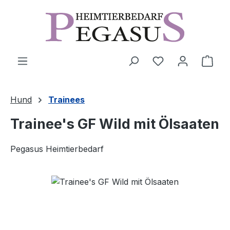
Zum Hauptinhalt springen
Ware
Hund
Trainees
Trainee's GF Wild mit Ölsaaten
Pegasus Heimtierbedarf
Bildergalerie überspringen