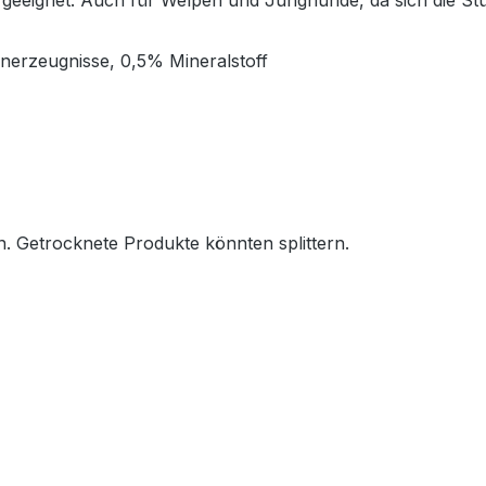
n geeignet. Auch für Welpen und Junghunde, da sich die St
nerzeugnisse, 0,5% Mineralstoff
n. Getrocknete Produkte könnten splittern.