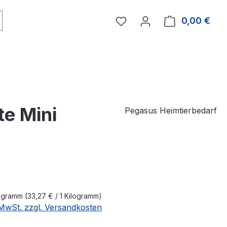
0,00 €
Ware
te Mini
Pegasus Heimtierbedarf
eis:
logramm
(33,27 € / 1 Kilogramm)
. MwSt. zzgl. Versandkosten