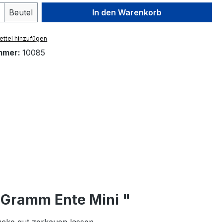
 Anzahl: Gib den gewünschten Wert ein 
Beutel
In den Warenkorb
ttel hinzufügen
mmer:
10085
 Gramm Ente Mini "