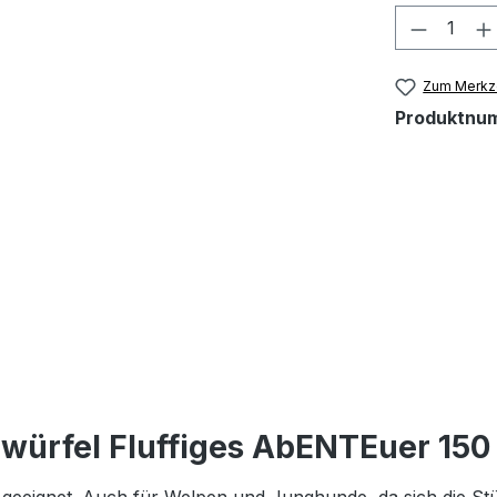
Produkt
Zum Merkze
Produktnu
hwürfel Fluffiges AbENTEuer 150