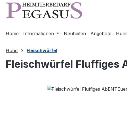
m Hauptinhalt springen
Zur Suche springen
Zur Hauptnavigation springen
Home
Informationen
Neuheiten
Angebote
Hun
Hund
Fleischwürfel
Fleischwürfel Fluffige
Bildergalerie überspringen