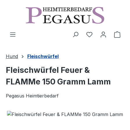
Zum Hauptinhalt springen
Ware
Hund
Fleischwürfel
Fleischwürfel Feuer &
FLAMMe 150 Gramm Lamm
Pegasus Heimtierbedarf
Bildergalerie überspringen