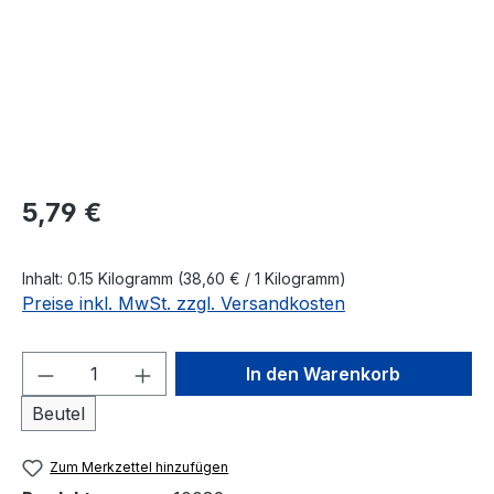
Regulärer Preis:
5,79 €
Inhalt:
0.15 Kilogramm
(38,60 € / 1 Kilogramm)
Preise inkl. MwSt. zzgl. Versandkosten
Produkt Anzahl: Gib den gewünschten We
In den Warenkorb
Beutel
Zum Merkzettel hinzufügen