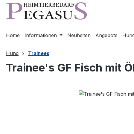
m Hauptinhalt springen
Zur Suche springen
Zur Hauptnavigation springen
Home
Informationen
Neuheiten
Angebote
Hun
Hund
Trainees
Trainee's GF Fisch mit Ö
Bildergalerie überspringen