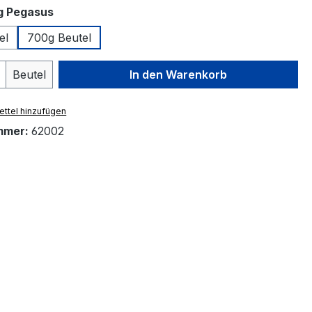
auswählen
g Pegasus
el
700g Beutel
 Anzahl: Gib den gewünschten Wert ein 
Beutel
In den Warenkorb
ttel hinzufügen
mmer:
62002