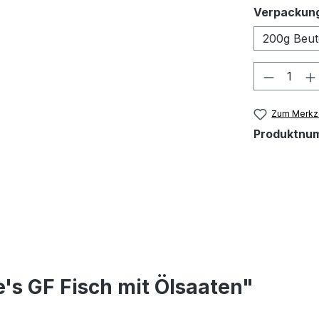
Verpackun
200g Beut
Produkt
Zum Merkze
Produktnu
's GF Fisch mit Ölsaaten"