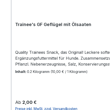
Trainee's GF Geflügel mit Ölsaaten
Quality Trainees Snack, das Original! Leckere sof
Ergänzungsfuttermittel für Hunde. Zusammensetzung:
Pflanzl. Nebenerzeugnisse, Salz, Konservierungsst
Rohfaser 7,1%. Feuchtigkeit 28%
Inhalt:
0.2 Kilogramm
(10,00 € / 1 Kilogramm)
Regulärer Preis:
Ab
2,00 €
Preise inkl. MwSt. zzgl. Versandkosten