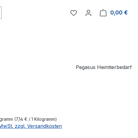
0,00 €
Ware
Pegasus Heimtierbedarf
eis:
logramm
(7,14 € / 1 Kilogramm)
. MwSt. zzgl. Versandkosten