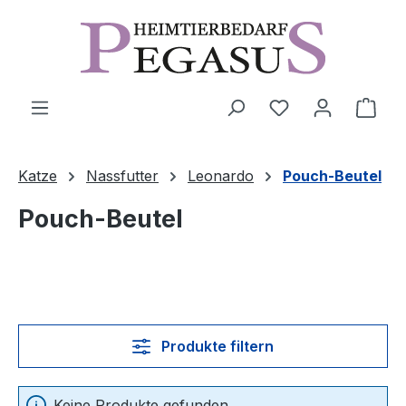
Zum Hauptinhalt springen
Ware
Katze
Nassfutter
Leonardo
Pouch-Beutel
Pouch-Beutel
Produkte filtern
Keine Produkte gefunden.