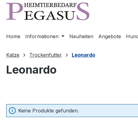
m Hauptinhalt springen
Zur Suche springen
Zur Hauptnavigation springen
Home
Informationen
Neuheiten
Angebote
Hun
Katze
Trockenfutter
Leonardo
Leonardo
Keine Produkte gefunden.